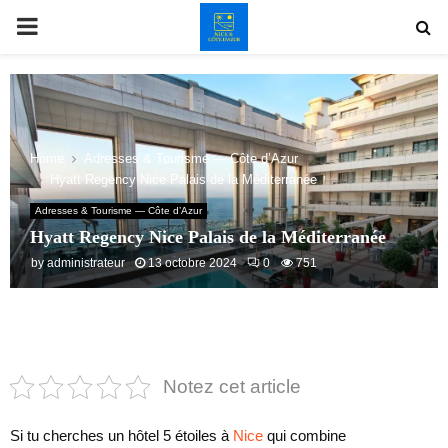
PRIMARY
MENU
Home
Adresses & Tourisme — Côte d’Azur
Hyatt Regency Nice Palais de la Méditerranée
Adresses & Tourisme — Côte d’Azur
Hyatt Regency Nice Palais de la Méditerranée
by
administrateur
13 octobre 2024
0
751
Notez cet article
Si tu cherches un hôtel 5 étoiles à
Nice
qui combine