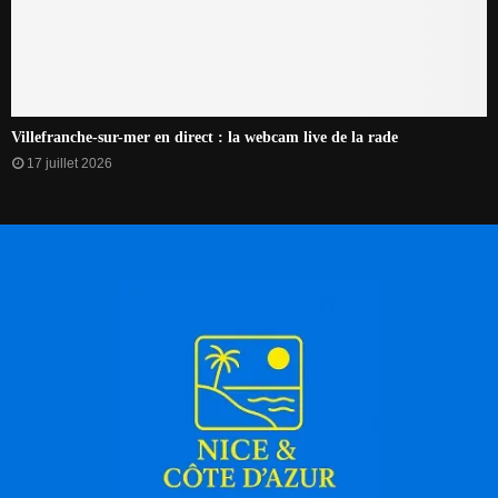
Villefranche-sur-mer en direct : la webcam live de la rade
17 juillet 2026