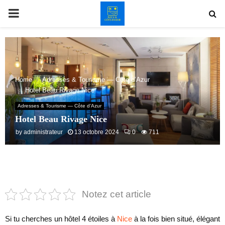
PRIMARY
MENU
Home
Adresses & Tourisme — Côte d’Azur
Hotel Beau Rivage Nice
Adresses & Tourisme — Côte d’Azur
Hotel Beau Rivage Nice
by
administrateur
13 octobre 2024
0
711
Notez cet article
Si tu cherches un hôtel 4 étoiles à
Nice
à la fois bien situé, élégant