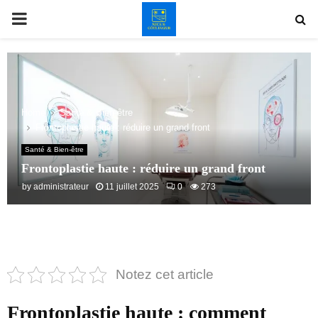
PRIMARY
MENU
Home
Santé & Bien-être
Frontoplastie haute : réduire un grand front
Santé & Bien-être
Frontoplastie haute : réduire un grand front
by
administrateur
11 juillet 2025
0
273
Notez cet article
Frontoplastie haute : comment