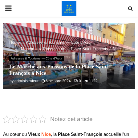
PRIMARY
MENU
Home
Adresses & Tourisme — Côte d’Azur
Le Marché aux Poissons de la Place Saint-François à Nice
Adresses & Tourisme — Côte d’Azur
Le Marché aux Poissons de la Place Saint-
François à Nice
by
administrateur
6 octobre 2024
0
1122
Notez cet article
Au cœur du
Vieux
Nice
, la
Place Saint-François
accueille l’un