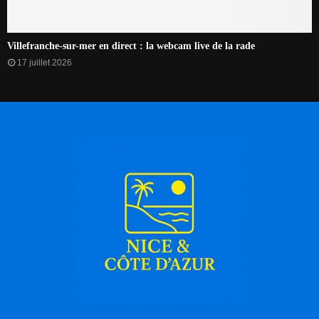
Villefranche-sur-mer en direct : la webcam live de la rade
17 juillet 2026