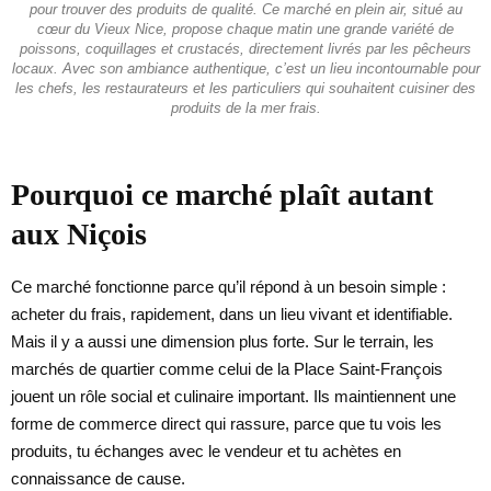
pour trouver des produits de qualité. Ce marché en plein air, situé au
cœur du Vieux Nice, propose chaque matin une grande variété de
poissons, coquillages et crustacés, directement livrés par les pêcheurs
locaux. Avec son ambiance authentique, c’est un lieu incontournable pour
les chefs, les restaurateurs et les particuliers qui souhaitent cuisiner des
produits de la mer frais.
Pourquoi ce marché plaît autant
aux Niçois
Ce marché fonctionne parce qu’il répond à un besoin simple :
acheter du frais, rapidement, dans un lieu vivant et identifiable.
Mais il y a aussi une dimension plus forte. Sur le terrain, les
marchés de quartier comme celui de la Place Saint-François
jouent un rôle social et culinaire important. Ils maintiennent une
forme de commerce direct qui rassure, parce que tu vois les
produits, tu échanges avec le vendeur et tu achètes en
connaissance de cause.