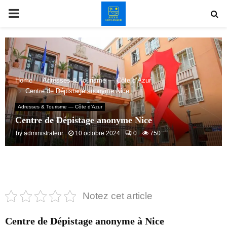
PRIMARY
MENU
Home
Adresses & Tourisme — Côte d’Azur
Centre de Dépistage anonyme Nice
Adresses & Tourisme — Côte d’Azur
Centre de Dépistage anonyme Nice
by
administrateur
10 octobre 2024
0
750
Notez cet article
Centre de Dépistage anonyme à Nice