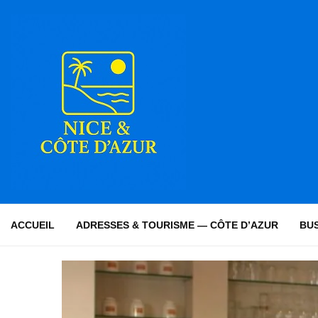
ACCUEIL
ADRESSES & TOURISME — CÔTE D’AZUR
BUS