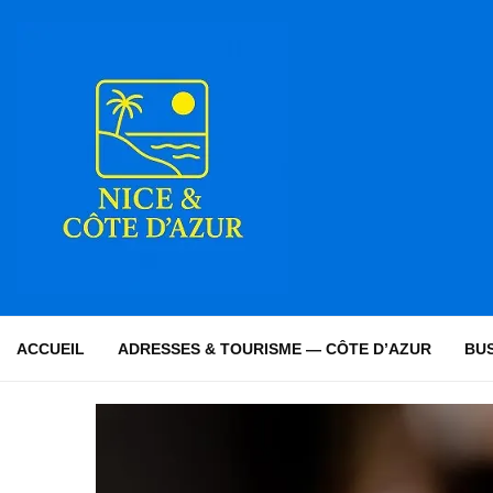
ACCUEIL
ADRESSES & TOURISME — CÔTE D’AZUR
BUS