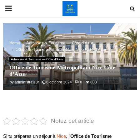
PRIMARY
MENU
Home
Adresses & Tourisme — Côte d’Azur
Office de Tourisme Métropolitain Nice Côte d’Azur
Adresses & Tourisme — Côte d’Azur
Office de Tourisme Métropolitain Nice Côte
d’Azur
by
administrateur
6 octobre 2024
0
803
Notez cet article
Si tu prépares un séjour à
Nice
, l’
Office de Tourisme