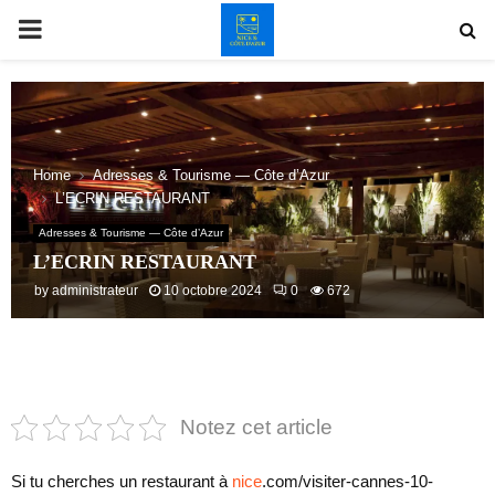
PRIMARY
MENU
Home
Adresses & Tourisme — Côte d’Azur
L’ECRIN RESTAURANT
Adresses & Tourisme — Côte d’Azur
L’ECRIN RESTAURANT
by
administrateur
10 octobre 2024
0
672
Notez cet article
Si tu cherches un restaurant à
nice
.com/visiter-cannes-10-