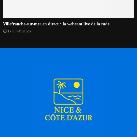
Villefranche-sur-mer en direct : la webcam live de la rade
17 juillet 2026