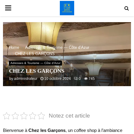
PRIMARY
MENU
Home
Adresses & Tourisme — Côte d’Azur
CHEZ LES GARÇONS
Adresses & Tourisme — Côte d’Azur
CHEZ LES GARÇONS
by
administrateur
10 octobre 2024
0
745
Notez cet article
Bienvenue à
Chez les Garçons
, un coffee shop à l’ambiance