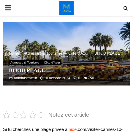
PRIMARY
MENU
Home
Adresses & Tourisme — Côte d’Azur
BIJOU PLAGE
Adresses & Tourisme — Côte d’Azur
BIJOU PLAGE
by
administrateur
10 octobre 2024
0
750
Notez cet article
Si tu cherches une plage privée à
nice
.com/visiter-cannes-10-