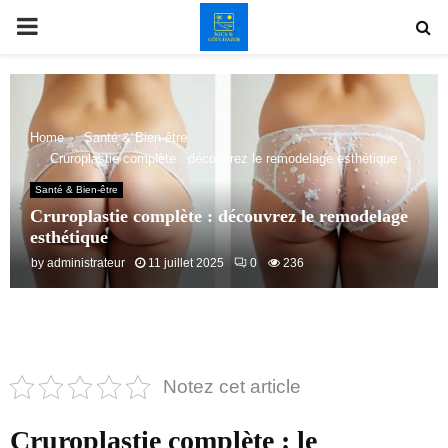
PRIMARY
MENU
Home
Santé & Bien-être
Cruroplastie complète : découvrez le remodelage esthétique
Santé & Bien-être
Cruroplastie complète : découvrez le remodelage
esthétique
by
administrateur
11 juillet 2025
0
236
Notez cet article
Cruroplastie complète : le