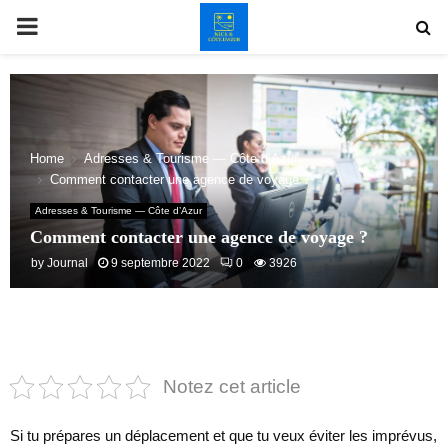
PRIMARY
MENU
Home
Adresses & Tourisme — Côte d’Azur
Comment contacter une agence de voyage ?
Adresses & Tourisme — Côte d’Azur
Comment contacter une agence de voyage ?
by
Journal
9 septembre 2022
0
3926
Notez cet article
Si tu prépares un déplacement et que tu veux éviter les imprévus,