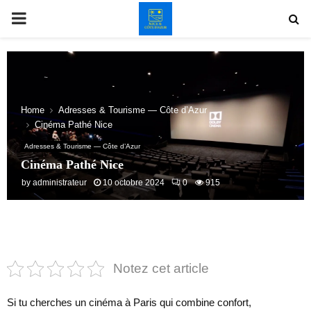
PRIMARY
MENU
Home
Adresses & Tourisme — Côte d’Azur
Cinéma Pathé Nice
Adresses & Tourisme — Côte d’Azur
Cinéma Pathé Nice
by
administrateur
10 octobre 2024
0
915
Notez cet article
Si tu cherches un cinéma à Paris qui combine confort,