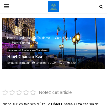
PRIMARY
MENU
Home
Adresses & Tourisme — Côte d’Azur
Hôtel Chateau Eza
Adresses & Tourisme — Côte d’Azur
Hôtel Chateau Eza
by
administrateur
10 octobre 2024
0
720
Notez cet article
Niché sur les falaises d’Éze, le
Hôtel Chateau Eza
est l’un de