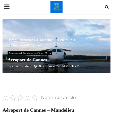
PRIMARY
MENU
Home
Adresses & Tourisme — Côte d’Azur
Aéroport de Cannes
Adresses & Tourisme — Côte d’Azur
Aéroport de Cannes
by
administrateur
10 octobre 2024
0
721
Notez cet article
Aéroport de Cannes – Mandelieu