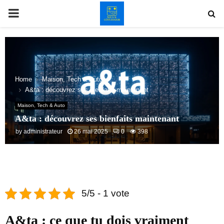
PRIMARY
MENU
Home
Maison, Tech & Auto
A&ta : découvrez ses bienfaits maintenant
Maison, Tech & Auto
A&ta : découvrez ses bienfaits maintenant
by
administrateur
26 mai 2025
0
398
5/5 - 1 vote
A&ta : ce que tu dois vraiment