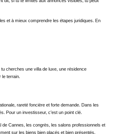
dit, si tu te limites aux annonces visibles, tu peux
agiles et à mieux comprendre les étapes juridiques. En
i tu cherches une villa de luxe, une résidence
le terrain.
ationale, rareté foncière et forte demande. Dans les
s. Pour un investisseur, c’est un point clé.
al de Cannes, les congrès, les salons professionnels et
mment sur les biens bien placés et bien présentés.