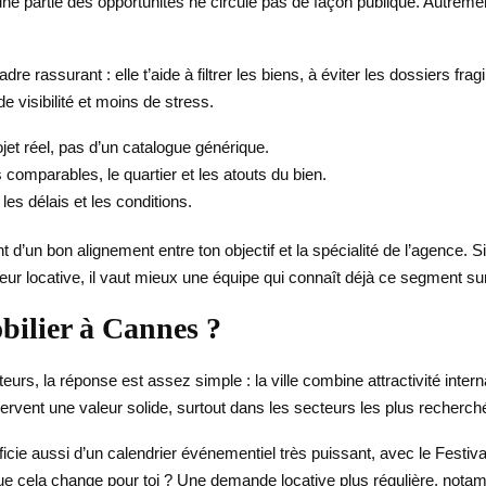
ne partie des opportunités ne circule pas de façon publique. Autrement 
re rassurant : elle t’aide à filtrer les biens, à éviter les dossiers fr
e visibilité et moins de stress.
ojet réel, pas d’un catalogue générique.
s comparables, le quartier et les atouts du bien.
, les délais et les conditions.
 d’un bon alignement entre ton objectif et la spécialité de l’agence. S
r locative, il vaut mieux une équipe qui connaît déjà ce segment sur 
bilier à Cannes ?
urs, la réponse est assez simple : la ville combine attractivité intern
ervent une valeur solide, surtout dans les secteurs les plus recherché
icie aussi d’un calendrier événementiel très puissant, avec le Festiv
 que cela change pour toi ? Une demande locative plus régulière, nota