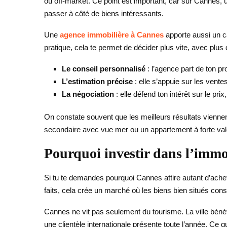
ou off-market. Ce point est important, car sur Cannes, u
passer à côté de biens intéressants.
Une
agence immobilière à Cannes
apporte aussi un cad
pratique, cela te permet de décider plus vite, avec plus d
Le conseil personnalisé
: l’agence part de ton pr
L’estimation précise
: elle s’appuie sur les vente
La négociation
: elle défend ton intérêt sur le prix
On constate souvent que les meilleurs résultats viennent
secondaire avec vue mer ou un appartement à forte valeu
Pourquoi investir dans l’immo
Si tu te demandes pourquoi Cannes attire autant d’achete
faits, cela crée un marché où les biens bien situés cons
Cannes ne vit pas seulement du tourisme. La ville bénéf
une clientèle internationale présente toute l’année. Ce